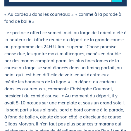
« Au cordeau dans les courreaux », « comme à la parade à
fond de balle »
Le spectacle offert ce samedi midi au large de Lorient a été à
la hauteur de l’affiche réunie au départ de la grande course
au programme des 24H Ultim : superbe ! Chose promise,
chose due, les quatre maxi-multicoques, menés en double
par des marins comptant parmi les plus fines lames de la
course au large, se sont élancés dans un timing parfait, au
point qu’il est bien difficile de voir lequel d’entre eux
mérite les honneurs de la ligne. « Un départ au cordeau
dans les courreaux », commente Christophe Gaumont,
président du comité course. « Au moment du départ, il y
avait 8-10 nœuds sur une mer plate et sous un grand soleil.
Ils sont partis tous alignés, bord à bord comme à la parade,
à fond de balle », ajoute de son côté le directeur de course
Gildas Morvan. Il n’en faut pas plus pour ces trimarans qui
rejoignent vite la piste de décollage au large de Pen-Men (la