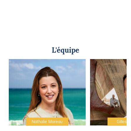
L'équipe
Nathalie Moreau
Gilles C