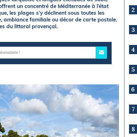
ffrent un concentré de Méditerranée à l’état
2
ue, les plages s’y déclinent sous toutes les
, ambiance familiale ou décor de carte postale.
s du littoral provençal.
3
4
5
6
7
8