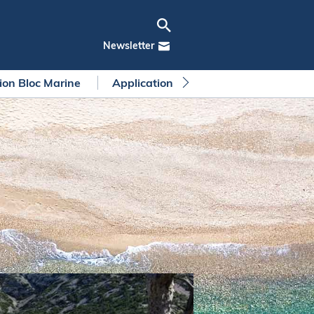
Newsletter
tion Bloc Marine
Application Bloc Marine
Règleme