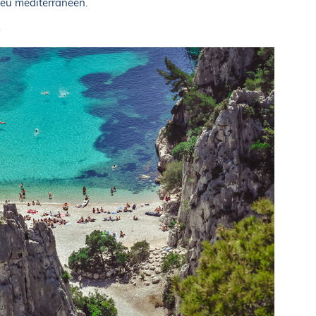
leu méditerranéen.
e