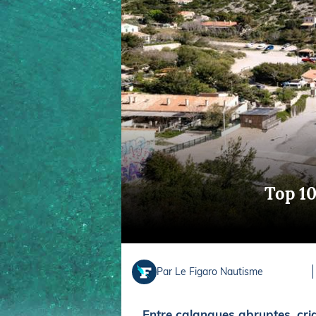
Equipements
LO
Salons
Pê
Economie
Pl
Yachting
Gl
Top 10
Par Le Figaro Nautisme
Entre calanques abruptes, cri