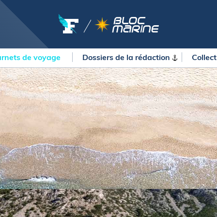
rnets de voyage
Dossiers de la
rédaction
Collec
OURSES
MÉTÉO MARINE
urses au large
LIFESTYLE
gates
Shopping
 Solitaire du Figaro Paprec
Culture nautique
ansat Paprec
Gastronomie
ndée Globe
Blogs
kea Ultim Challenge
SERVICES
ute du Rhum - Destination
adeloupe
Nos magazines
ansat Café l'Or
La newsletter
erica's Cup
METEO CONSULT Marine