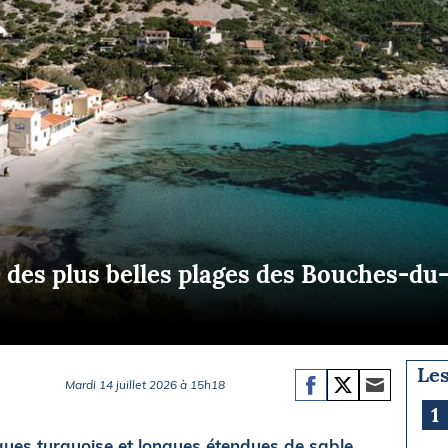
Briefings
ISIRS
che en mer
FLASH INFO
ongée
isse
 des plus belles plages des Bouches-d
Les
Mardi 14 juillet 2026 à 15h18
1
ques turquoise et longues étendues de sable