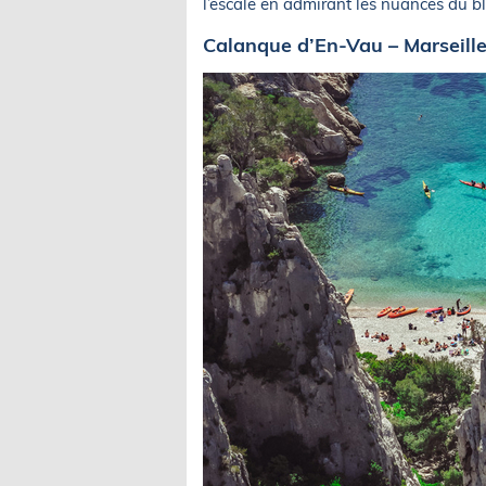
l’escale en admirant les nuances du b
Calanque d’En-Vau – Marseill