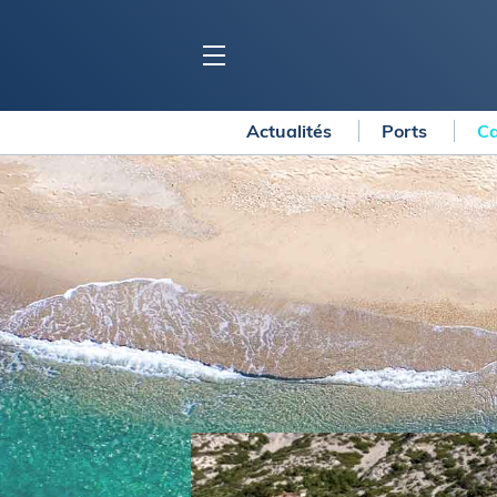
Actualités
Ports
Ca
BLOC MARINE
C
Ports
Co
Carnets de voyage
Ré
Dossiers de la
rédaction
La
Collection Bloc Marine
Tr
Application Bloc Marine
Ve
Règlementation
Ar
Ro
BATEAUX
Gu
Tr
Voiliers
Am
Bateaux à moteur