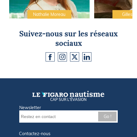
Nathalie Moreau
Gilles C
Suivez-nous sur les réseaux
sociaux
CAP SUR L'ÉVASION
Newsletter
Go !
Contactez-nous