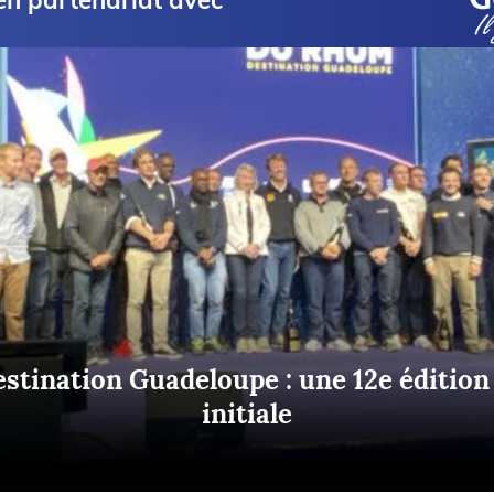
en partenariat avec
Briefings
ISIRS
che en mer
FLASH INFO
ongée
isse
tination Guadeloupe : une 12e édition 
initiale