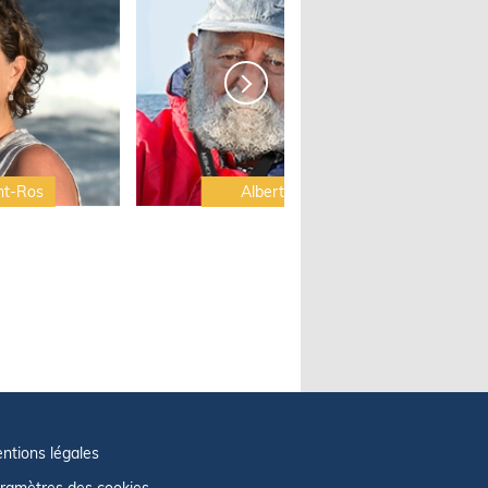
nt-Ros
Albert Brel
ntions légales