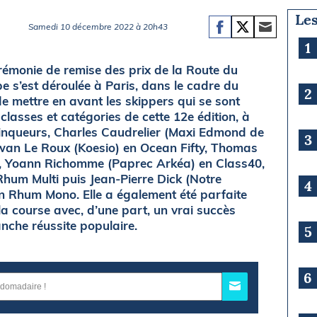
Les
Samedi 10 décembre 2022 à 20h43
1
émonie de remise des prix de la Route du
 s’est déroulée à Paris, dans le cadre du
2
de mettre en avant les skippers qui se sont
classes et catégories de cette 12e édition, à
nqueurs, Charles Caudrelier (Maxi Edmond de
3
rwan Le Roux (Koesio) en Ocean Fifty, Thomas
, Yoann Richomme (Paprec Arkéa) en Class40,
Rhum Multi puis Jean-Pierre Dick (Notre
4
en Rhum Mono. Elle a également été parfaite
la course avec, d’une part, un vrai succès
ranche réussite populaire.
5
6