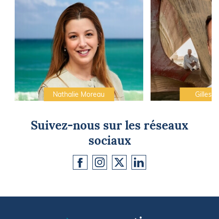
Nathalie Moreau
Gilles C
Suivez-nous sur les réseaux
sociaux