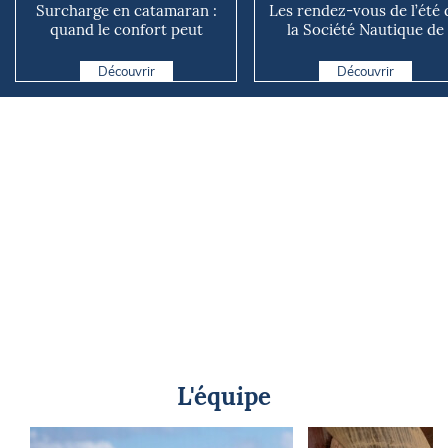
Surcharge en catamaran :
Les rendez-vous de l’été 
quand le confort peut
la Société Nautique de
coûter cher en mer
Marseille
Découvrir
Découvrir
L'équipe