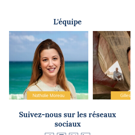
L'équipe
Nathalie Moreau
Gilles C
Suivez-nous sur les réseaux
sociaux