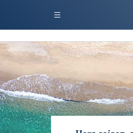
BLOC MARINE
C
Ports
Co
Carnets de voyage
Ré
Dossiers de la
rédaction
La
Collection Bloc Marine
Tr
Application Bloc Marine
Ve
Règlementation
Ar
Ro
BATEAUX
Gu
Tr
Voiliers
Am
Bateaux à moteur