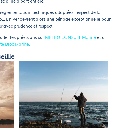
iscipline à part entière.
 réglementation, techniques adaptées, respect de la
éo… L’hiver devient alors une période exceptionnelle pour
rer avec prudence et respect.
lter les prévisions sur
METEO CONSULT Marine
et à
ite Bloc Marine
.
eille