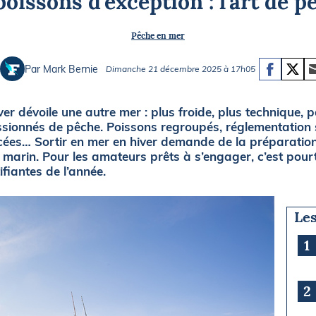
poissons d’exception : l’art de p
Briefings
ISIRS
Pêche en mer
che en mer
FLASH INFO
ongée
Par Mark Bernie
Dimanche 21 décembre 2025 à 17h05
isse
hiver dévoile une autre mer : plus froide, plus technique, 
ssionnés de pêche. Poissons regroupés, réglementation
rcées… Sortir en mer en hiver demande de la préparatio
u marin. Pour les amateurs prêts à s’engager, c’est pour
ifiantes de l’année.
Les
1
2