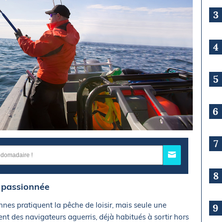
3
4
5
6
7
8
s passionnée
nnes pratiquent la pêche de loisir, mais seule une
9
ent des navigateurs aguerris, déjà habitués à sortir hors