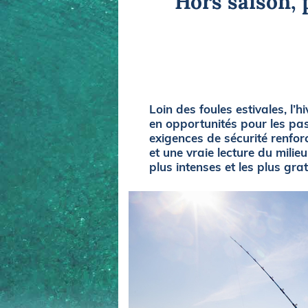
Hors saison, 
Equipements
LO
Salons
Pê
Economie
Pl
Yachting
Gl
Loin des foules estivales, l’
en opportunités pour les pa
exigences de sécurité renfo
et une vraie lecture du milie
plus intenses et les plus grat