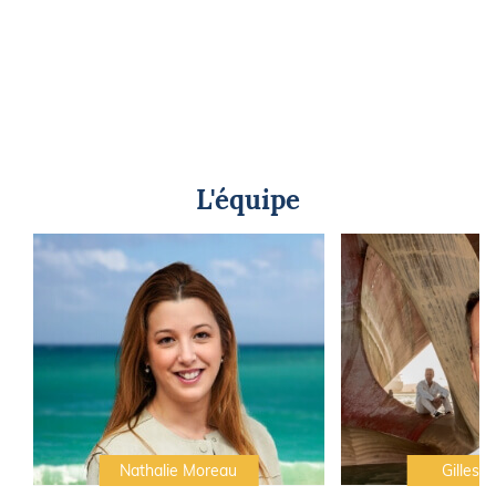
L'équipe
Nathalie Moreau
Gilles C