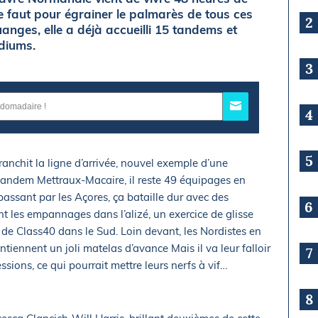
le faut pour égrainer le palmarès de tous ces
2
anges, elle a déjà accueilli 15 tandems et
odiums.
3
4
5
nchit la ligne d’arrivée, nouvel exemple d’une
 tandem Mettraux-Macaire, il reste 49 équipages en
passant par les Açores, ça bataille dur avec des
6
t les empannages dans l’alizé, un exercice de glisse
de Class40 dans le Sud. Loin devant, les Nordistes en
tiennent un joli matelas d’avance Mais il va leur falloir
7
sions, ce qui pourrait mettre leurs nerfs à vif…
8