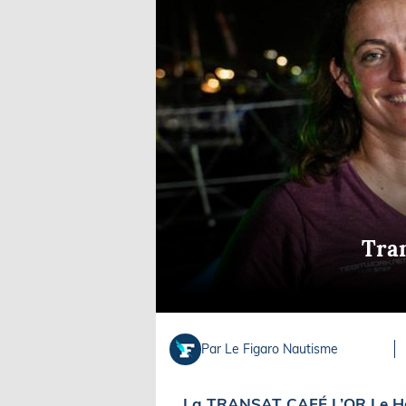
Equipements
LO
Salons
Pê
Economie
Pl
Yachting
Gl
Tran
Par Le Figaro Nautisme
La TRANSAT CAFÉ L’OR Le Hav