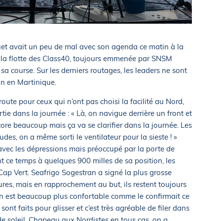
uet avait un peu de mal avec son agenda ce matin à la
, la flotte des Class40, toujours emmenée par SNSM
 sa course. Sur les derniers routages, les leaders ne sont
n en Martinique.
ute pour ceux qui n’ont pas choisi la facilité au Nord,
rtie dans la journée : « Là, on navigue derrière un front et
core beaucoup mais ça va se clarifier dans la journée. Les
es, on a même sorti le ventilateur pour la sieste ! »
 avec les dépressions mais préoccupé par la porte de
t ce temps à quelques 900 milles de sa position, les
Cap Vert. Seafrigo Sogestran a signé la plus grosse
ures, mais en rapprochement au but, ils restent toujours
on est beaucoup plus confortable comme le confirmait ce
nt faits pour glisser et c’est très agréable de filer dans
de soleil. Chapeau aux Nordistes en tous cas, on a