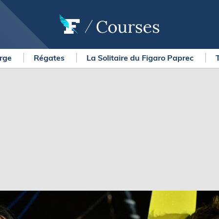
Courses
arge
Régates
La Solitaire du Figaro Paprec
OURSES
MÉTÉO MARINE
urses au large
LIFESTYLE
gates
Shopping
 Solitaire du Figaro Paprec
Culture nautique
ansat Paprec
Gastronomie
ndée Globe
Blogs
kea Ultim Challenge
SERVICES
ute du Rhum - Destination
adeloupe
Nos magazines
ansat Café l'Or
La newsletter
erica's Cup
METEO CONSULT Marine