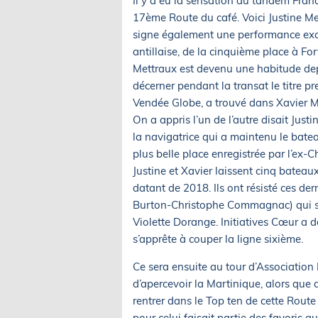
Il y a eu la sensation du tandem Franc
17ème Route du café. Voici Justine Me
signe également une performance exce
antillaise, de la cinquième place à Fort
Mettraux est devenu une habitude dep
décerner pendant la transat le titre p
Vendée Globe, a trouvé dans Xavier Ma
On a appris l’un de l’autre disait Justi
la navigatrice qui a maintenu le bate
plus belle place enregistrée par l’ex-
Justine et Xavier laissent cinq batea
datant de 2018. Ils ont résisté ces de
Burton-Christophe Commagnac) qui s’e
Violette Dorange. Initiatives Cœur a d
s’apprête à couper la ligne sixième.
Ce sera ensuite au tour d’Association
d’apercevoir la Martinique, alors que
rentrer dans le Top ten de cette Rout
pour celui faisait partie des favoris a