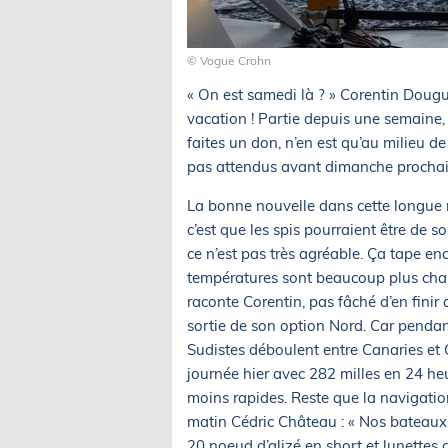
© Vogue Crohn
« On est samedi là ? » Corentin Doug
vacation ! Partie depuis une semaine
faites un don, n’en est qu’au milieu de
pas attendus avant dimanche prochai
La bonne nouvelle dans cette longue ro
c’est que les spis pourraient être de so
ce n’est pas très agréable. Ça tape en
températures sont beaucoup plus chaud
raconte Corentin, pas fâché d’en finir
sortie de son option Nord. Car pendan
Sudistes déboulent entre Canaries et 
journée hier avec 282 milles en 24 he
moins rapides. Reste que la navigati
matin Cédric Château : « Nos bateaux so
20 noeud d’alizé en short et lunettes 