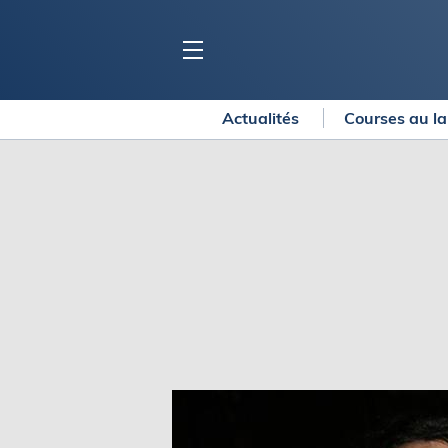
Actualités
Courses au l
BLOC MARINE
C
Ports
Co
Carnets de voyage
Ré
Dossiers de la
rédaction
La
Collection Bloc Marine
Tr
Application Bloc Marine
Ve
Règlementation
Ar
Ro
BATEAUX
Gu
Tr
Voiliers
Am
Bateaux à moteur