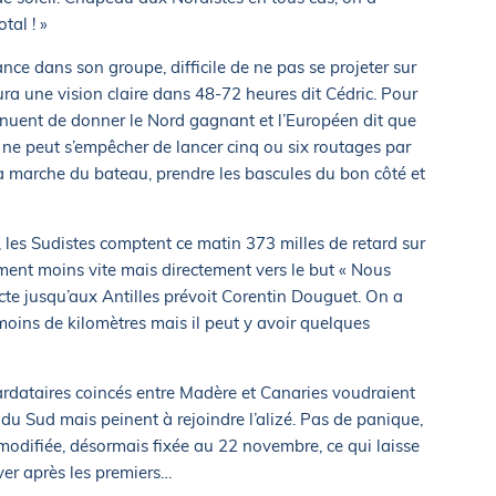
tal ! »
ce dans son groupe, difficile de ne pas se projeter sur
ura une vision claire dans 48-72 heures dit Cédric. Pour
tinuent de donner le Nord gagnant et l’Européen dit que
 ne peut s’empêcher de lancer cinq ou six routages par
r la marche du bateau, prendre les bascules du bon côté et
s, les Sudistes comptent ce matin 373 milles de retard sur
ent moins vite mais directement vers le but « Nous
recte jusqu’aux Antilles prévoit Corentin Douguet. On a
 a moins de kilomètres mais il peut y avoir quelques
ardataires coincés entre Madère et Canaries voudraient
e du Sud mais peinent à rejoindre l’alizé. Pas de panique,
 modifiée, désormais fixée au 22 novembre, ce qui laisse
iver après les premiers…