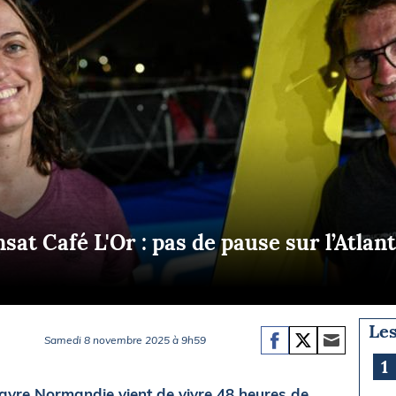
Briefings
ISIRS
che en mer
FLASH INFO
ongée
isse
sat Café L'Or : pas de pause sur l’Atlan
Les
Samedi 8 novembre 2025 à 9h59
1
re Normandie vient de vivre 48 heures de