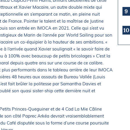
esca Clapcich-Will Harris, brillant deuxièmes de cette
ttraux et Xavier Macaire, un autre double mixte qui
9
ptionnelle en s’emparant ce matin, en pleine nuit
 de France. Pointer le talent et la maîtrise de Justine
uis son entrée en IMOCA en 2021. Celle qui s’est vu
10
restigieux de Marin de l’année par World Sailing pour son
caire un co-équipier à la hauteur de ses ambitions. «
ne à l’arrivée quand Xavier soulignait « le savoir faire de
au à 100% avec beaucoup de petits bricolages » C’est la
Charal depuis quatre ans sur une course de ce calibre.
ux plus performants dans le tableau arrière de leur IMOCA
rnières 48 heures aux assauts de Bureau Vallée (Louis
st fait brûler la politesse par Samantha Davies et
oublé son quasi sister-ship cette dernière nuit et
 Petits Princes-Queguiner et de 4 Cad La Mie Câline
 de son côté Paprec Arkéa devrait vraisemblablement
e du Café disputée sous la forme d’une course poursuite
u Havre.