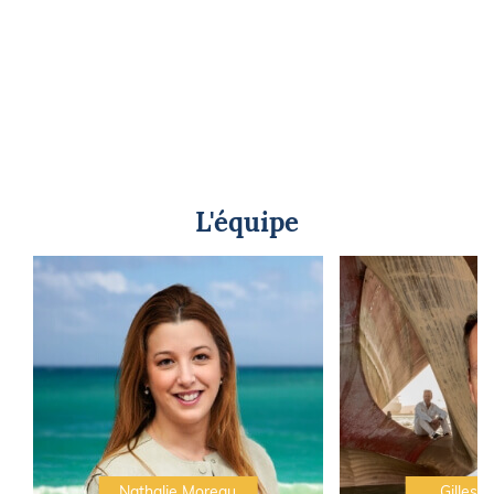
L'équipe
Nathalie Moreau
Gilles C