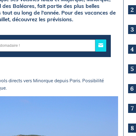
l des Baléares, fait partie des plus belles
2
 tout au long de l'année. Pour des vacances de
illet, découvrez les prévisions.
3
4
5
ls directs vers Minorque depuis Paris. Possibilité
6
que.
7
8