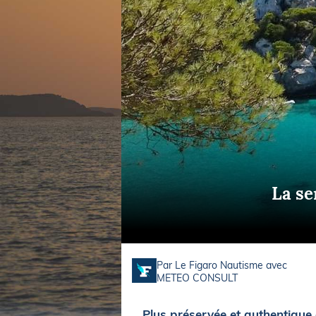
Equipements
LO
Salons
Pê
Economie
Pl
Yachting
Gl
La se
Par Le Figaro Nautisme avec
METEO CONSULT
Plus préservée et authentique 