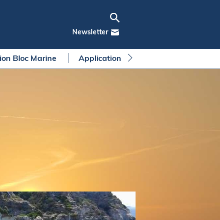
Newsletter
tion Bloc Marine
Application Bloc Marine
Règleme