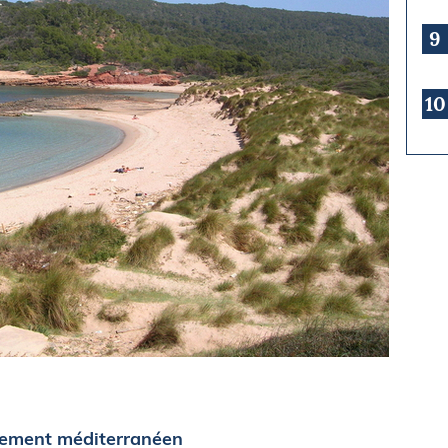
9
10
quement méditerranéen