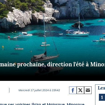
Briefings
ISIRS
che en mer
FLASH INFO
ongée
isse
maine prochaine, direction l'été à Mino
Les
Mercredi 17 juillet 2024 à 15h42
1
que ses voisines Ibiza et Majorque, Minorque,