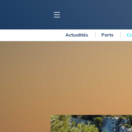
Actualités
Ports
Ca
BLOC MARINE
C
Ports
Co
Carnets de voyage
Ré
Dossiers de la
rédaction
La
Collection Bloc Marine
Tr
Application Bloc Marine
Ve
Règlementation
Ar
Ro
BATEAUX
Gu
Tr
Voiliers
Am
Bateaux à moteur