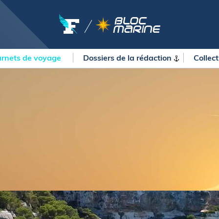
rnets de voyage
Dossiers de la
rédaction
Collec
OURSES
MÉTÉO MARINE
urses au large
LIFESTYLE
gates
Shopping
 Solitaire du Figaro Paprec
Culture nautique
ansat Paprec
Gastronomie
ndée Globe
Blogs
kea Ultim Challenge
SERVICES
ute du Rhum - Destination
adeloupe
Nos magazines
ansat Café l'Or
La newsletter
erica's Cup
METEO CONSULT Marine