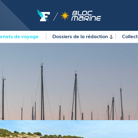
rnets de voyage
Dossiers de la
rédaction
Collec
OURSES
MÉTÉO MARINE
urses au large
LIFESTYLE
gates
Shopping
 Solitaire du Figaro Paprec
Culture nautique
ansat Paprec
Gastronomie
ndée Globe
Blogs
kea Ultim Challenge
SERVICES
ute du Rhum - Destination
adeloupe
Nos magazines
ansat Café l'Or
La newsletter
erica's Cup
METEO CONSULT Marine