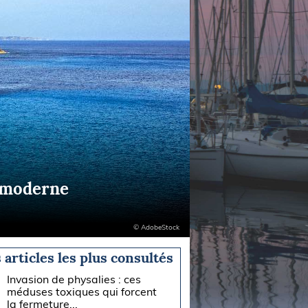
e moderne
© AdobeStock
 articles les plus consultés
Invasion de physalies : ces
méduses toxiques qui forcent
la fermeture...