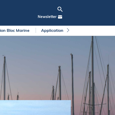
Newsletter
tion Bloc Marine
Application Bloc Marine
Règleme