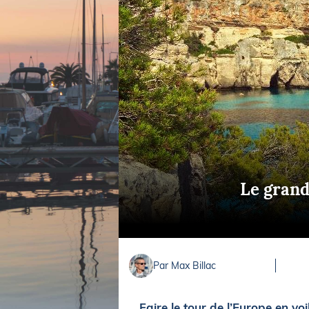
Equipements
LO
Salons
Pê
Economie
Pl
Yachting
Gl
Le grand
Par Max Billac
Faire le tour de l’Europe en voi