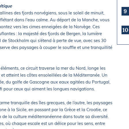
ltique
9
llines des fjords norvégiens, sous le soleil de minuit,
létant dans l'eau calme. Au départ de la Manche, vous
emontez vers les cimes enneigées de la Norvège. Ces
10
flantes : la majesté des fjords de Bergen, la lumière
el de Stockholm qui s’étend à perte de vue, avec ses 30
réserve des paysages à couper le souffle et une tranquillité
 éléments, ce circuit traverse la mer du Nord, longe les
et atteint les côtes ensoleillées de la Méditerranée. Un
e, du golfe de Gascogne aux eaux agitées du Portugal,
fi pour ceux qui aiment les longues navigations.
harme tranquille des îles grecques, de l’autre, les paysages
e à la Sicile, en passant par la Grèce et la Croatie, ce
 de la culture méditerranéenne dans toute sa diversité.
es, où chaque escale est un délice pour les sens, entre