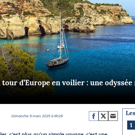
Briefings
ISIRS
che en mer
FLASH INFO
ongée
isse
 tour d’Europe en voilier : une odyssé
Les
Dimanche 9 mars 2025 à 6h29
1
lier, c’est plus qu’un simple voyage, c’est une