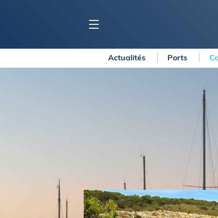
Actualités
Ports
Ca
BLOC MARINE
C
Ports
Co
Carnets de voyage
Ré
Dossiers de la
rédaction
La
Collection Bloc Marine
Tr
Application Bloc Marine
Ve
Règlementation
Ar
Ro
BATEAUX
Gu
Tr
Voiliers
Am
Bateaux à moteur