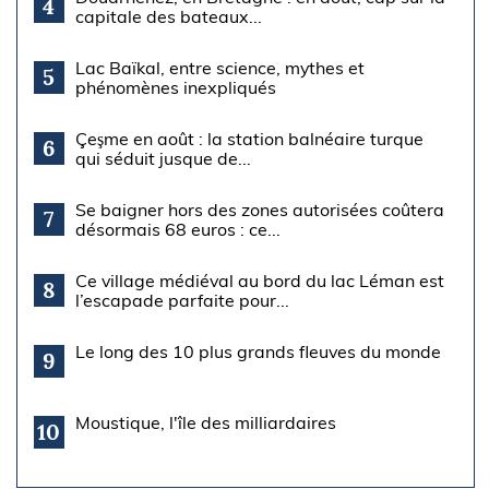
4
capitale des bateaux...
Lac Baïkal, entre science, mythes et
5
phénomènes inexpliqués
Çeşme en août : la station balnéaire turque
6
qui séduit jusque de...
Se baigner hors des zones autorisées coûtera
7
désormais 68 euros : ce...
Ce village médiéval au bord du lac Léman est
8
l’escapade parfaite pour...
Le long des 10 plus grands fleuves du monde
9
Moustique, l'île des milliardaires
10