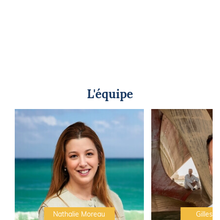
L'équipe
Nathalie Moreau
Gilles C