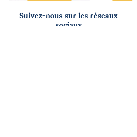
Suivez-nous sur les réseaux
sociaux
CAP SUR L'ÉVASION
Newsletter
Go !
Contactez-nous
Nos offres d'emploi
Tout savoir sur Le FIGARO Nautisme