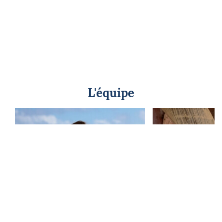
L'équipe
Nathalie Moreau
Gilles C