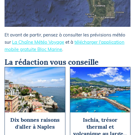
Et avant de partir, pensez à consulter les prévisions météo
sur
La Chaîne Météo Voyage
et à
télécharger l'application
mobile gratuite Bloc Marine
.
La rédaction vous conseille
Dix bonnes raisons
Ischia, trésor
d'aller à Naples
thermal et
volcanique au large...