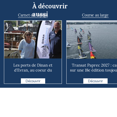
À découvrir
aussi
Carnet de voyage
Course au large
Les ports de Dinan et
Transat Paprec 2027 : c
d’Evran, au coeur du
sur une 18e édition toujo
territoire
plus mixte et plu...
Découvrir
Découvrir