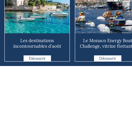
Les destinations
Le Monaco Energy Boa
incontournables d’août
Challenge, vitrine flottan
2026
du yachting durable
Découvrir
Découvrir