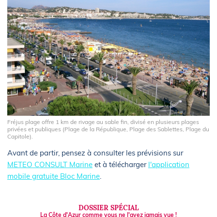
Fréjus plage offre 1 km de rivage au sable fin, divisé en plusieurs plages
privées et publiques (Plage de la République, Plage des Sablettes, Plage du
Capitole).
Avant de partir, pensez à consulter les prévisions sur
METEO CONSULT Marine
et à télécharger
l'application
mobile gratuite Bloc Marine
.
DOSSIER SPÉCIAL
La Côte d'Azur comme vous ne l'avez jamais vue !