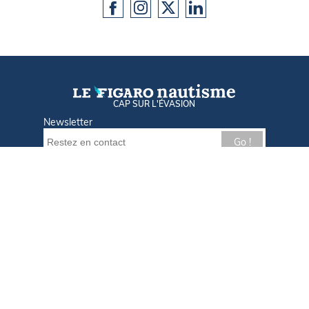
CAP SUR L'ÉVASION
Newsletter
Go !
Contactez-nous
Nos offres d'emploi
Tout savoir sur Le FIGARO Nautisme
Qui sommes-nous ?
Plan du site
Mentions légales