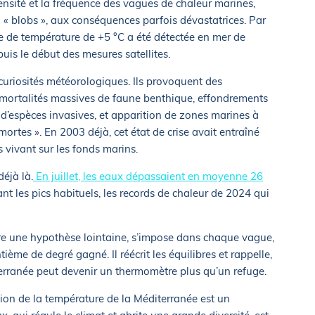
ensité et la fréquence des vagues de chaleur marines,
u « blobs », aux conséquences parfois dévastatrices. Par
e de température de +5 °C a été détectée en mer de
uis le début des mesures satellites.
uriosités météorologiques. Ils provoquent des
 mortalités massives de faune benthique, effondrements
d’espèces invasives, et apparition de zones marines à
ortes ». En 2003 déjà, cet état de crise avait entraîné
vivant sur les fonds marins.
déjà là.
En juillet, les eaux dépassaient en moyenne 26
ant les pics habituels, les records de chaleur de 2024 qui
tre une hypothèse lointaine, s’impose dans chaque vague,
ème de degré gagné. Il réécrit les équilibres et rappelle,
iterranée peut devenir un thermomètre plus qu’un refuge.
tion de la température de la Méditerranée est un