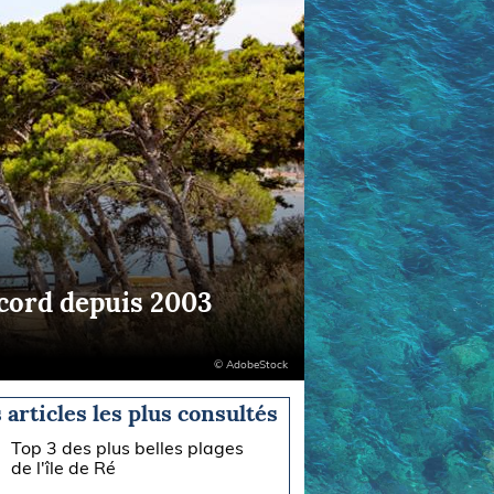
ecord depuis 2003
© AdobeStock
 articles les plus consultés
Top 3 des plus belles plages
de l'île de Ré