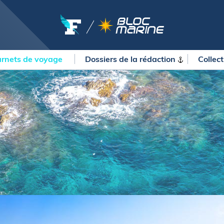
rnets de voyage
Dossiers de la
rédaction
Collec
OURSES
MÉTÉO MARINE
urses au large
LIFESTYLE
gates
Shopping
 Solitaire du Figaro Paprec
Culture nautique
ansat Paprec
Gastronomie
ndée Globe
Blogs
kea Ultim Challenge
SERVICES
ute du Rhum - Destination
adeloupe
Nos magazines
ansat Café l'Or
La newsletter
erica's Cup
METEO CONSULT Marine