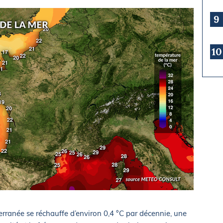
9
10
rranée se réchauffe d’environ 0,4 °C par décennie, une