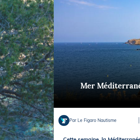
Equipements
LO
Salons
Pê
Economie
Pl
Yachting
Gl
Mer Méditerranée
Par Le Figaro Nautisme
Cette semaine, la Méditerranée