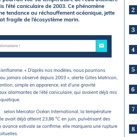
uis l’été caniculaire de 2003. Ce phénomène
2
une tendance au réchauffement océanique, jette
tat fragile de l’écosystème marin.
3
4
5
e s’enflamme. « D’après nos modèles, nous pourrions
au jamais observé depuis 2003 », alerte Gilles Matricon,
ention, simple en apparence, est d’une gravité
6
 eaux alarmantes de l’été caniculaire, qui avaient déjà mis
aquatique.
7
 : selon Mercator Océan International, la température
 avait déjà atteint 23,86 °C en juin, pulvérisant des
te avance estivale se confirme, elle marquera une rupture
8
ituelles.