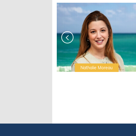
Irwin Sonigo
Nathalie Moreau