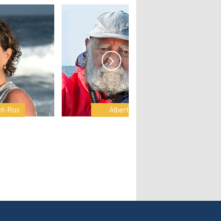
nt-Ros
Albert Brel