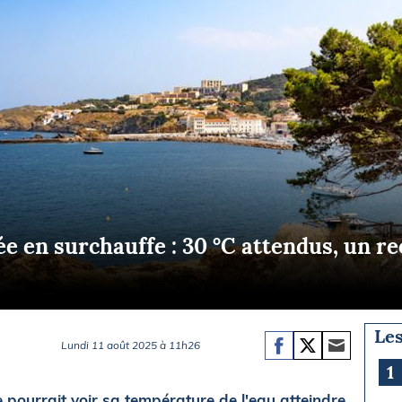
Briefings
ISIRS
che en mer
FLASH INFO
ongée
isse
 en surchauffe : 30 °C attendus, un r
Les
Lundi 11 août 2025 à 11h26
1
 pourrait voir sa température de l'eau atteindre