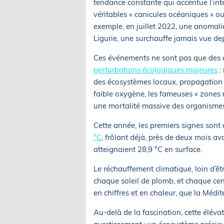
tendance constante qui accentue l’int
véritables « canicules océaniques » o
exemple, en juillet 2022, une anomali
Ligurie, une surchauffe jamais vue dep
Ces événements ne sont pas que des c
perturbations écologiques majeures
:
des écosystèmes locaux, propagation 
faible oxygène, les fameuses « zones m
une mortalité massive des organismes 
Cette année, les premiers signes sont 
°C
, frôlant déjà, près de deux mois av
atteignaient 28,9 °C en surface.
Le réchauffement climatique, loin d’ê
chaque soleil de plomb, et chaque centi
en chiffres et en chaleur, que la Méd
Au-delà de la fascination, cette éléva