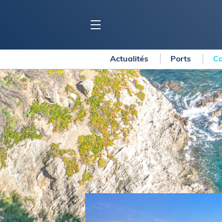
Actualités
Ports
Ca
BLOC MARINE
C
Ports
Co
Carnets de voyage
Ré
Dossiers de la
rédaction
La
Collection Bloc Marine
Tr
Application Bloc Marine
Ve
Règlementation
Ar
Ro
BATEAUX
Gu
Tr
Voiliers
Am
Bateaux à moteur