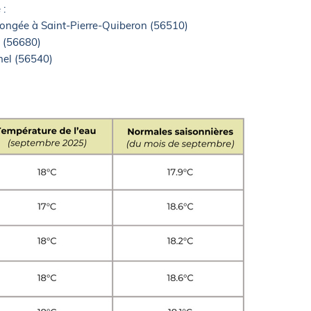
 :
plongée à Saint-Pierre-Quiberon (56510)
s (56680)
rnel (56540)