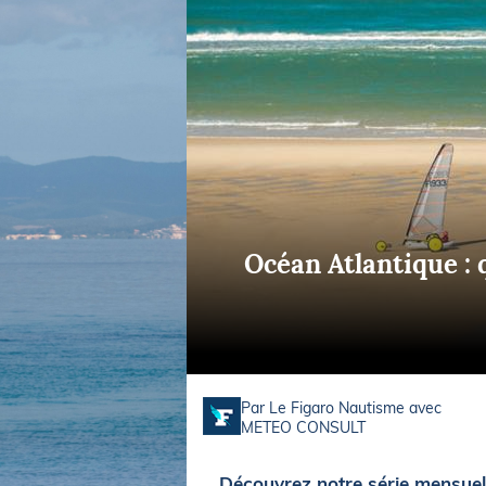
Equipements
LO
Salons
Pê
Economie
Pl
Yachting
Gl
Océan Atlantique : 
Par Le Figaro Nautisme avec
METEO CONSULT
Découvrez notre série mensuell