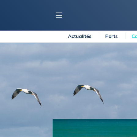
Actualités
Ports
Ca
BLOC MARINE
C
Ports
Co
Carnets de voyage
Ré
Dossiers de la
rédaction
La
Collection Bloc Marine
Tr
Application Bloc Marine
Ve
Règlementation
Ar
Ro
BATEAUX
Gu
Tr
Voiliers
Am
Bateaux à moteur