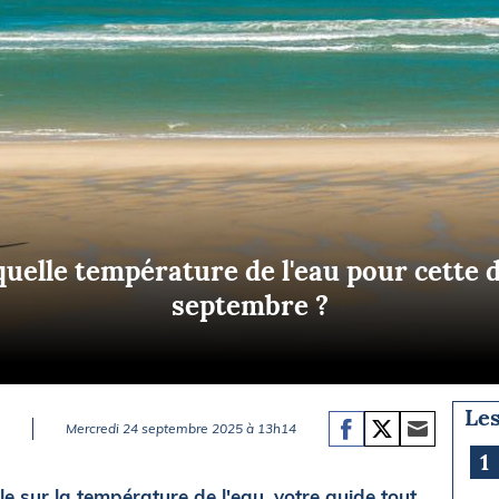
Briefings
ISIRS
che en mer
FLASH INFO
ongée
isse
quelle température de l'eau pour cette
septembre ?
Les
Mercredi 24 septembre 2025 à 13h14
1
e sur la température de l'eau, votre guide tout