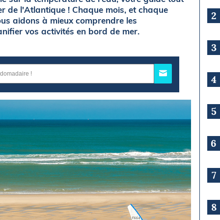
er de l'Atlantique ! Chaque mois, et chaque
2
ous aidons à mieux comprendre les
nifier vos activités en bord de mer.
3
4
5
6
7
8