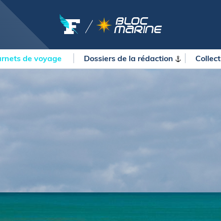
rnets de voyage
Dossiers de la
rédaction
Collec
OURSES
MÉTÉO MARINE
urses au large
LIFESTYLE
gates
Shopping
 Solitaire du Figaro Paprec
Culture nautique
ansat Paprec
Gastronomie
ndée Globe
Blogs
kea Ultim Challenge
SERVICES
ute du Rhum - Destination
adeloupe
Nos magazines
ansat Café l'Or
La newsletter
erica's Cup
METEO CONSULT Marine