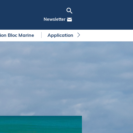
Newsletter
tion Bloc Marine
Application Bloc Marine
Règleme