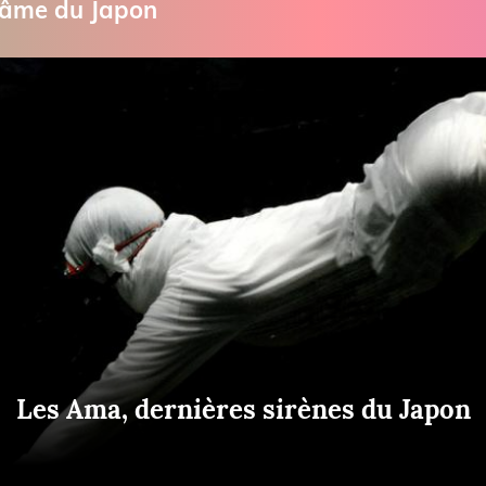
l’âme du Japon
Briefings
ISIRS
che en mer
FLASH INFO
ongée
isse
Les Ama, dernières sirènes du Japon