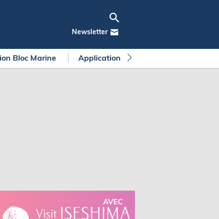
Newsletter
tion Bloc Marine
Application Bloc Marine
Règleme
AVEC