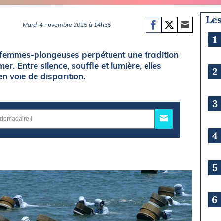
Les
Mardi 4 novembre 2025 à 14h35
1
s femmes-plongeuses perpétuent une tradition
mer. Entre silence, souffle et lumière, elles
2
n voie de disparition.
3
4
5
6