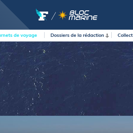
rnets de voyage
Dossiers de la
rédaction
Collec
OURSES
MÉTÉO MARINE
urses au large
LIFESTYLE
gates
Shopping
 Solitaire du Figaro Paprec
Culture nautique
ansat Paprec
Gastronomie
ndée Globe
Blogs
kea Ultim Challenge
SERVICES
ute du Rhum - Destination
adeloupe
Nos magazines
ansat Café l'Or
La newsletter
erica's Cup
METEO CONSULT Marine