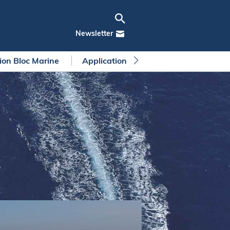
Newsletter
tion Bloc Marine
Application Bloc Marine
Règleme