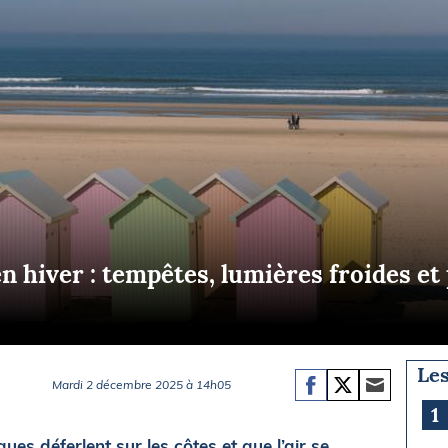
Briefings
ISIRS
che en mer
FLASH INFO
ongée
isse
n hiver : tempêtes, lumières froides et
Les
Mardi 2 décembre 2025 à 14h05
1
es déferlent sur les côtes et que l’air se