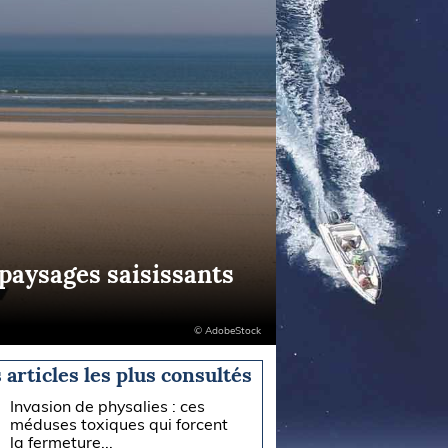
 paysages saisissants
© AdobeStock
 articles les plus consultés
Invasion de physalies : ces
méduses toxiques qui forcent
la fermeture...