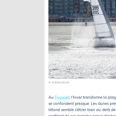
© AdobeStock
Au
Touquet
, l’hiver transforme la pl
se confondent presque. Les dunes pren
littoral semble s’étirer bien au-delà de
profitent de ces grandes lignes droites