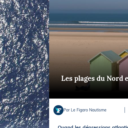
Equipements
LO
Salons
Pê
Economie
Pl
Yachting
Gl
Les plages du Nord e
Par Le Figaro Nautisme
Quand les dépressions atlantiqu