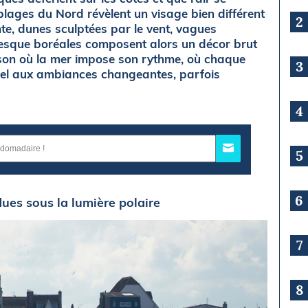
lages du Nord révèlent un visage bien différent
2
nte, dunes sculptées par le vent, vagues
esque boréales composent alors un décor brut
aison où la mer impose son rythme, où chaque
3
rel aux ambiances changeantes, parfois
4
5
6
ues sous la lumière polaire
7
8