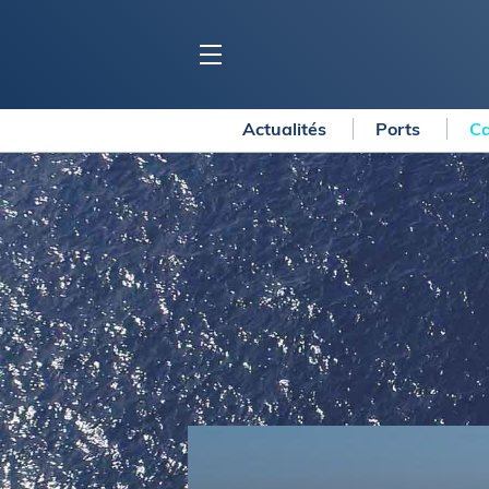
Actualités
Ports
Ca
BLOC MARINE
C
Ports
Co
Carnets de voyage
Ré
Dossiers de la
rédaction
La
Collection Bloc Marine
Tr
Application Bloc Marine
Ve
Règlementation
Ar
Ro
BATEAUX
Gu
Tr
Voiliers
Am
Bateaux à moteur