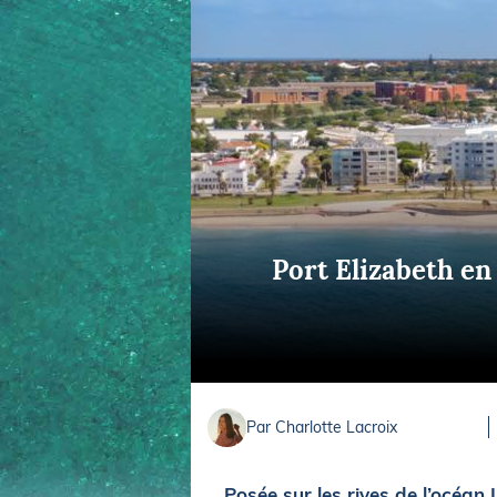
Equipements
LO
Salons
Pê
Economie
Pl
Yachting
Gl
Port Elizabeth en 
Par Charlotte Lacroix
Posée sur les rives de l’océan 