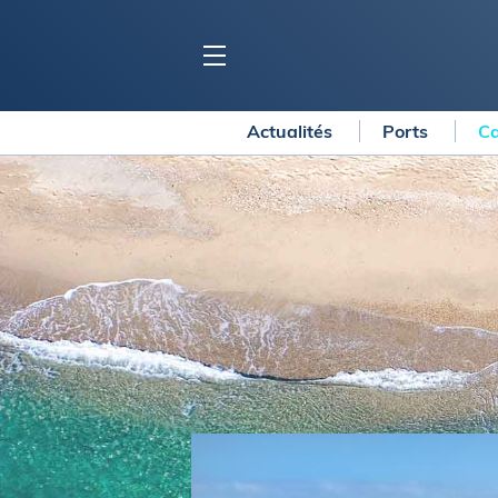
Actualités
Ports
Ca
BLOC MARINE
C
Ports
Co
Carnets de voyage
Ré
Dossiers de la
rédaction
La
Collection Bloc Marine
Tr
Application Bloc Marine
Ve
Règlementation
Ar
Ro
BATEAUX
Gu
Tr
Voiliers
Am
Bateaux à moteur