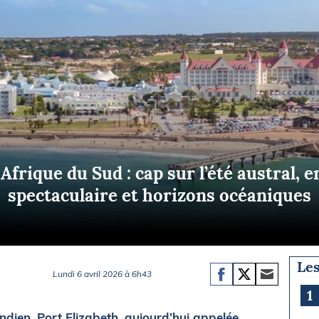
Briefings
ISIRS
che en mer
FLASH INFO
ongée
isse
Afrique du Sud : cap sur l’été austral,
spectaculaire et horizons océaniques
Les
Lundi 6 avril 2026 à 6h43
1
Indien, Port Elizabeth, aujourd’hui appelée