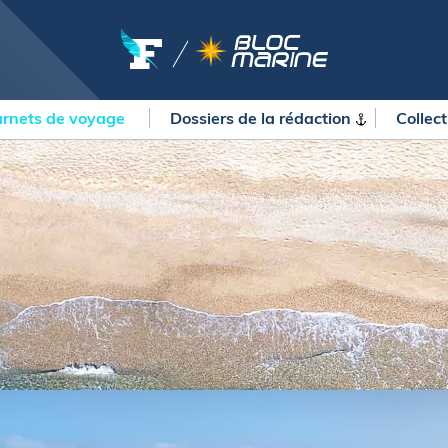
rnets de voyage
Dossiers de la
rédaction
Collec
OURSES
MÉTÉO MARINE
urses au large
LIFESTYLE
gates
Shopping
 Solitaire du Figaro Paprec
Culture nautique
ansat Paprec
Gastronomie
ndée Globe
Blogs
kea Ultim Challenge
SERVICES
ute du Rhum - Destination
adeloupe
Nos magazines
ansat Café l'Or
La newsletter
erica's Cup
METEO CONSULT Marine