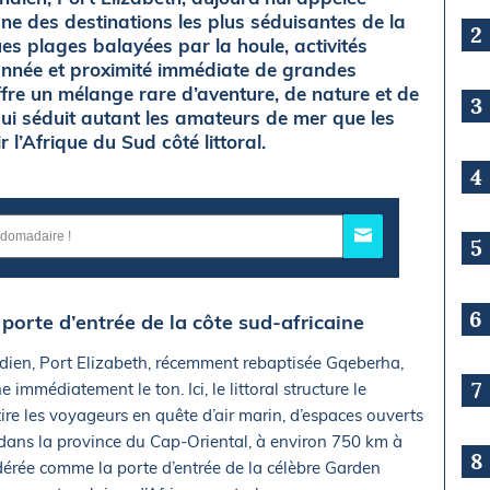
e des destinations les plus séduisantes de la
2
ues plages balayées par la houle, activités
’année et proximité immédiate de grandes
offre un mélange rare d’aventure, de nature et de
3
qui séduit autant les amateurs de mer que les
l’Afrique du Sud côté littoral.
4
5
6
 porte d’entrée de la côte sud-africaine
ndien, Port Elizabeth, récemment rebaptisée Gqeberha,
7
e immédiatement le ton. Ici, le littoral structure le
ire les voyageurs en quête d’air marin, d’espaces ouverts
 dans la province du Cap-Oriental, à environ 750 km à
8
sidérée comme la porte d’entrée de la célèbre Garden