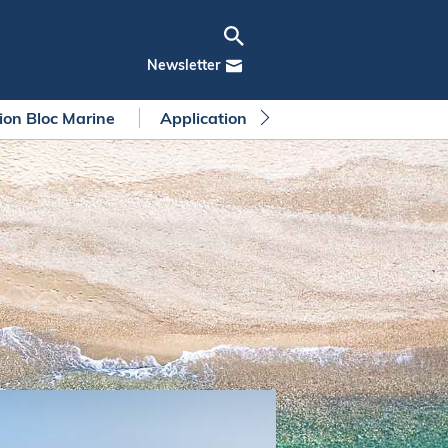
Newsletter
tion Bloc Marine
Application Bloc Marine
Règleme