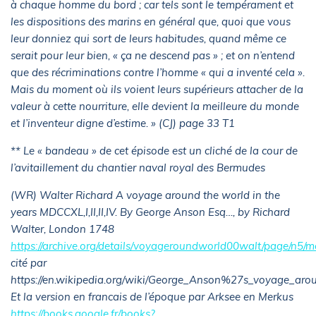
à chaque homme du bord ; car tels sont le tempérament et
les dispositions des marins en général que, quoi que vous
leur donniez qui sort de leurs habitudes, quand même ce
serait pour leur bien, « ça ne descend pas » ; et on n’entend
que des récriminations contre l’homme « qui a inventé cela ».
Mais du moment où ils voient leurs supérieurs attacher de la
valeur à cette nourriture, elle devient la meilleure du monde
et l’inventeur digne d’estime. » (CJ) page 33 T1
** Le « bandeau » de cet épisode est un cliché de la cour de
l’avitaillement du chantier naval royal des Bermudes
(WR) Walter Richard A voyage around the world in the
years MDCCXL,I,II,II,IV. By George Anson Esq…, by Richard
Walter, London 1748
https://archive.org/details/voyageroundworld00walt/page/n5/
cité par
https://en.wikipedia.org/wiki/George_Anson%27s_voyage_aro
Et la version en francais de l’époque par Arksee en Merkus
https://books.google.fr/books?