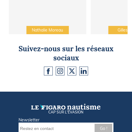
Nathalie Moreau
Gilles C
Suivez-nous sur les réseaux
sociaux
CAP SUR L'ÉVASION
Newsletter
Go !