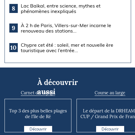
Lac Baïkal, entre science, mythes et
8
phénomènes inexpliqués
À 2 h de Paris, Villers-sur-Mer incarne le
9
renouveau des stations...
Chypre cet été : soleil, mer et nouvelle ère
10
touristique avec l’entrée...
À découvrir
aussi
Carnet de voyage
Course au large
Top 3 des plus belles plages
Le départ de la DRHEAM
de l'île de Ré
CUP / Grand Prix de Fra
de Course au Large ava..
Découvrir
Découvrir