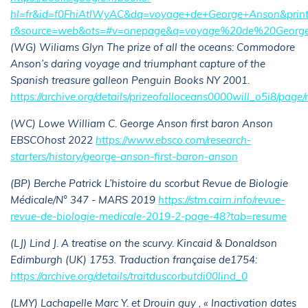
hl=fr&id=f0FhiAtlWyAC&dq=voyage+de+George+Anson&print
r&source=web&ots=#v=onepage&q=voyage%20de%20George
(WG) Wiliams Glyn The prize of all the oceans: Commodore
Anson’s daring voyage and triumphant capture of the
Spanish treasure galleon Penguin Books NY 2001.
https://archive.org/details/prizeofalloceans0000will_o5i8/pag
(
WC) Lowe William C. George Anson first baron Anson
EBSCOhost 2022
https://www.ebsco.com/research-
starters/history/george-anson-first-baron-anson
(BP) Berche Patrick L’histoire du scorbut Revue de Biologie
Médicale/N° 347 - MARS 2019
https://stm.cairn.info/revue-
revue-de-biologie-medicale-2019-2-page-48?tab=resume
(LJ) Lind J. A treatise on the scurvy. Kincaid & Donaldson
Edimburgh (UK) 1753. Traduction française de1754:
https://archive.org/details/traitduscorbutdi00lind_0
(LMY) Lachapelle Marc Y. et Drouin guy , « Inactivation dates