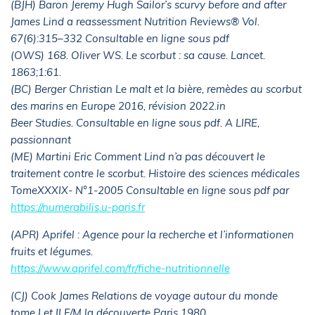
(BJH) Baron Jeremy Hugh Sailor’s scurvy before and after
James Lind a reassessment Nutrition Reviews® Vol.
67(6):315–332 Consultable en ligne sous pdf
(OWS) 168. Oliver WS. Le scorbut : sa cause. Lancet.
1863;1:61.
(BC) Berger Christian Le malt et la bière, remèdes au scorbut
des marins en Europe 2016, révision 2022.in
Beer Studies. Consultable en ligne sous pdf. A LIRE,
passionnant
(ME) Martini Eric Comment Lind n’a pas découvert le
traitement contre le scorbut. Histoire des sciences médicales
TomeXXXIX- N°1-2005 Consultable en ligne sous pdf par
https://numerabilis.u-paris.fr
(APR) Aprifel : Agence pour la recherche et l’informationen
fruits et légumes.
https://www.aprifel.com/fr/fiche-nutritionnelle
(CJ) Cook James Relations de voyage autour du monde
tome I et II F/M la découverte Paris 1980