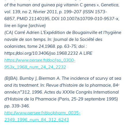
of the human and guinea pig vitamin C genes », Genetica,
vol. 139, no 2, février 2011, p. 199–207 (ISSN 1573-
6857, PMID 21140195, DOI 10.1007/s10709-010-9537-x,
lire en ligne [archive)
(CA) Carré Adrien L'Expédition de Bougainville et l'hygiène
navale de son temps. In: Journal de la Société des
océanistes, tome 24,1968. pp. 63-75; doi :
https://doi.org/10.3406/jso.1968.2232 A LIRE
https://www.persee.fr/doc/jso_0300-
953x_1968_num_24_24_2232
(BJBA). Burnby J, Bierman A. The incidence of scurvy at sea
and its treatment. In: Revue d'histoire de la pharmacie, 84ᵉ
année,n°312, 1996. Actes du XXXIe Congrès International
d'Histoire de la Pharmacie (Paris, 25-29 septembre 1995)
pp. 339-346.
http://www.persee.fr/doc/pharm_0035-
2349_1996_num_84_312_6243