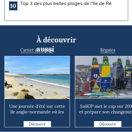
Top 3 des plus belles plages de l'île de Ré
10
À découvrir
aussi
Carnet de voyage
Régates
Une journée d’été sur cette
SailGP met le cap sur 20
île anglo-normande où les
et prépare son changeme
voitures n’existen...
d’échelle
Découvrir
Découvrir