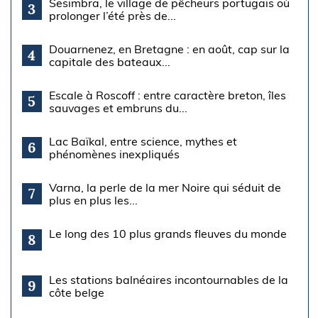
Sesimbra, le village de pêcheurs portugais où
3
prolonger l’été près de...
Douarnenez, en Bretagne : en août, cap sur la
4
capitale des bateaux...
Escale à Roscoff : entre caractère breton, îles
5
sauvages et embruns du...
Lac Baïkal, entre science, mythes et
6
phénomènes inexpliqués
Varna, la perle de la mer Noire qui séduit de
7
plus en plus les...
Le long des 10 plus grands fleuves du monde
8
Les stations balnéaires incontournables de la
9
côte belge