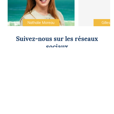
Nathalie Moreau
Gilles C
Suivez-nous sur les réseaux
sociaux
CAP SUR L'ÉVASION
Newsletter
Go !