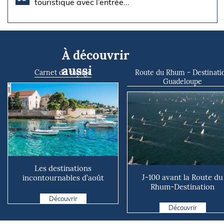
touristique avec l’entrée...
À découvrir
aussi
Carnet de voyage
Route du Rhum - Destinati
Guadeloupe
Les destinations
J-100 avant la Route du
incontournables d’août
Rhum-Destination
2026
Guadeloupe !
Découvrir
Découvrir