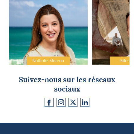
Nathalie Moreau
Gilles C
Suivez-nous sur les réseaux
sociaux