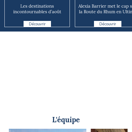
Les destinations
Alexia Barrier met le cap 
incontournables d’août
la Route du Rhum en Ultim
2026
« Ouvrir la vo...
Découvrir
Découvrir
L'équipe