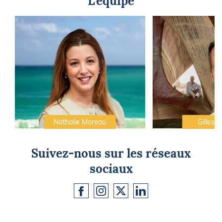
L'équipe
Nathalie Moreau
Gilles C
Suivez-nous sur les réseaux
sociaux