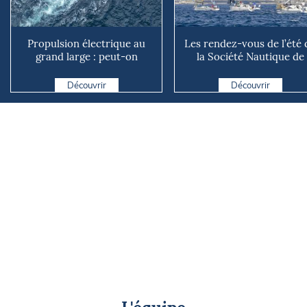
Propulsion électrique au
Les rendez-vous de l’été 
grand large : peut-on
la Société Nautique de
vraiment se passer du die...
Marseille
Découvrir
Découvrir