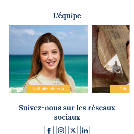
L'équipe
Nathalie Moreau
Gilles C
Suivez-nous sur les réseaux
sociaux