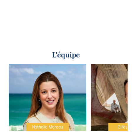
L'équipe
Nathalie Moreau
Gilles C