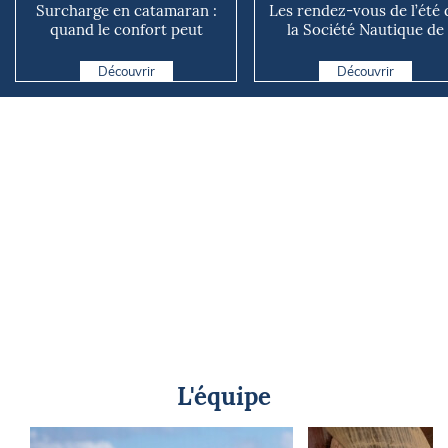
Surcharge en catamaran :
Les rendez-vous de l’été 
quand le confort peut
la Société Nautique de
coûter cher en mer
Marseille
Découvrir
Découvrir
L'équipe