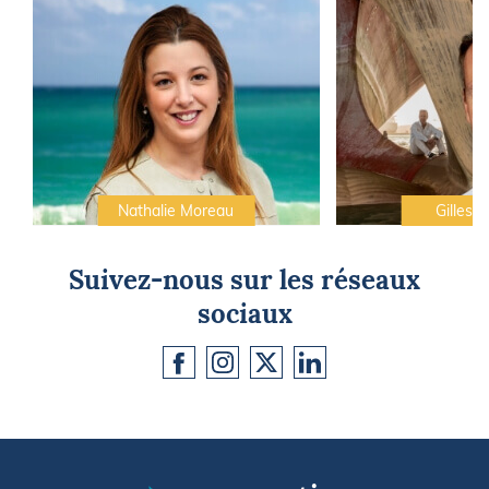
Nathalie Moreau
Gilles C
Suivez-nous sur les réseaux
sociaux