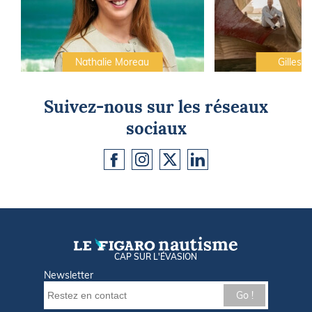
Nathalie Moreau
Gilles C
Suivez-nous sur les réseaux
sociaux
CAP SUR L'ÉVASION
Newsletter
Go !