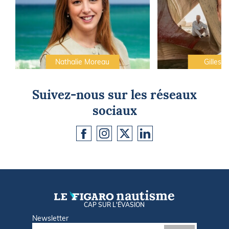
Nathalie Moreau
Gilles C
Suivez-nous sur les réseaux
sociaux
CAP SUR L'ÉVASION
Newsletter