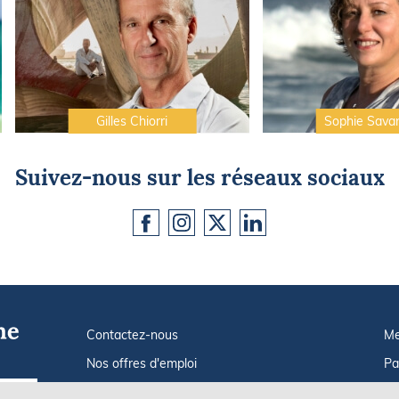
Gilles Chiorri
Sophie Sava
Suivez-nous sur les réseaux sociaux
Contactez-nous
Me
Nos offres d'emploi
Pa
Tout savoir sur Le FIGARO Nautisme
In
Go !