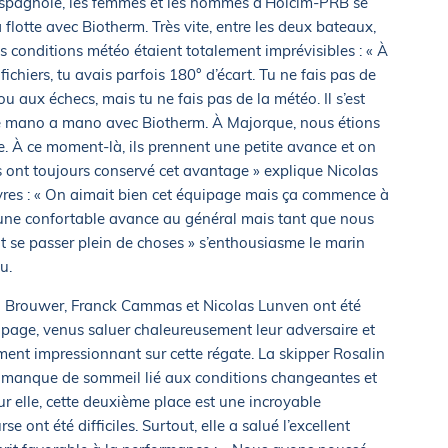
e espagnole, les femmes et les hommes d’Holcim-PRB se
 flotte avec Biotherm. Très vite, entre les deux bateaux,
 les conditions météo étaient totalement imprévisibles : « À
fichiers, tu avais parfois 180° d’écart. Tu ne fais pas de
u aux échecs, mais tu ne fais pas de la météo. Il s’est
e mano a mano avec Biotherm. À Majorque, nous étions
. À ce moment-là, ils prennent une petite avance et on
ls ont toujours conservé cet avantage » explique Nicolas
èvres : « On aimait bien cet équipage mais ça commence à
ir une confortable avance au général mais tant que nous
 se passer plein de choses » s’enthousiasme le marin
u.
ijn Brouwer, Franck Cammas et Nicolas Lunven ont été
uipage, venus saluer chaleureusement leur adversaire et
ment impressionnant sur cette régate. La skipper Rosalin
r le manque de sommeil lié aux conditions changeantes et
 elle, cette deuxième place est une incroyable
e ont été difficiles. Surtout, elle a salué l’excellent