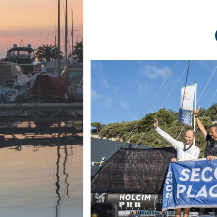
Equipements
LO
Salons
Pê
Economie
Pl
Yachting
Gl