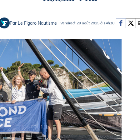
Briefings
ISIRS
che en mer
FLASH INFO
Par Le Figaro Nautisme
Vendredi 29 août 2025 à 14h10
ongée
isse