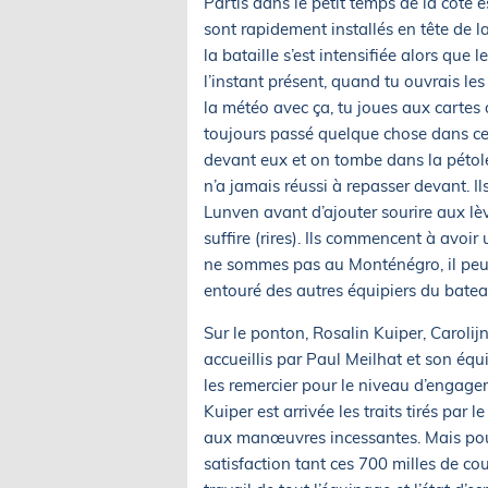
Partis dans le petit temps de la côt
sont rapidement installés en tête de la
la bataille s’est intensifiée alors que
l’instant présent, quand tu ouvrais les 
la météo avec ça, tu joues aux cartes o
toujours passé quelque chose dans c
devant eux et on tombe dans la pétole
n’a jamais réussi à repasser devant. I
Lunven avant d’ajouter sourire aux l
suffire (rires). Ils commencent à avo
ne sommes pas au Monténégro, il peut
entouré des autres équipiers du batea
Sur le ponton, Rosalin Kuiper, Carol
accueillis par Paul Meilhat et son éq
les remercier pour le niveau d’engage
Kuiper est arrivée les traits tirés pa
aux manœuvres incessantes. Mais pour
satisfaction tant ces 700 milles de cours