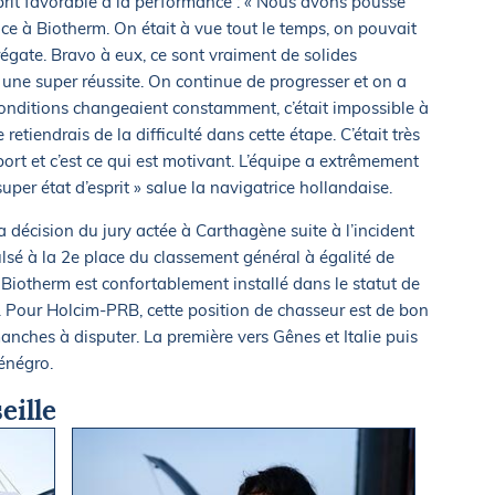
esprit favorable à la performance : « Nous avons poussé
ce à Biotherm. On était à vue tout le temps, on pouvait
 régate. Bravo à eux, ce sont vraiment de solides
 une super réussite. On continue de progresser et on a
 conditions changeaient constamment, c’était impossible à
retiendrais de la difficulté dans cette étape. C’était très
ort et c’est ce qui est motivant. L’équipe a extrêmement
per état d’esprit » salue la navigatrice hollandaise.
a décision du jury actée à Carthagène suite à l’incident
lsé à la 2e place du classement général à égalité de
 Biotherm est confortablement installé dans le statut de
. Pour Holcim-PRB, cette position de chasseur est de bon
anches à disputer. La première vers Gênes et Italie puis
énégro.
eille