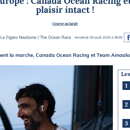
urope : Canada Ocean Racing e
Briefings
ISIRS
plaisir intact !
che en mer
FLASH INFO
Course au large
ongée
isse
 Le Figaro Nautisme / The Ocean Race
Vendredi 29 août 2025 à 9h00
ment la marche, Canada Ocean Racing et Team Amaala n
Les
1
2
3