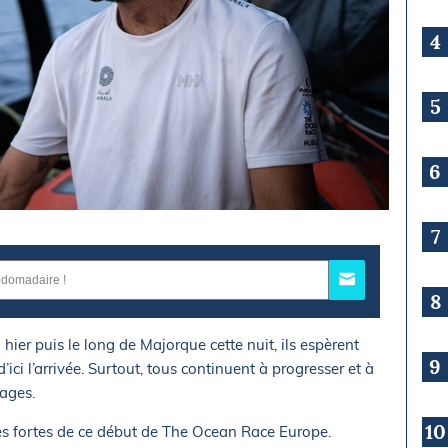
4
5
6
7
8
hier puis le long de Majorque cette nuit, ils espèrent
9
d’ici l’arrivée. Surtout, tous continuent à progresser et à
ages.
10
ages fortes de ce début de The Ocean Race Europe.