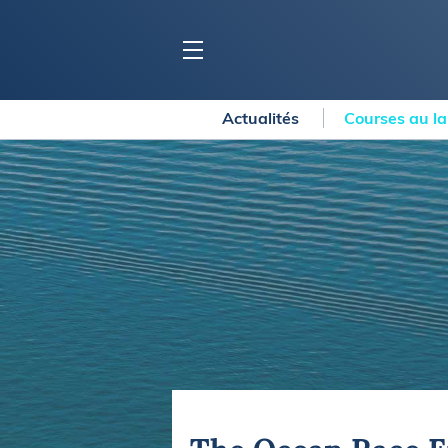
Actualités
Courses au l
BLOC MARINE
C
Ports
Co
Carnets de voyage
Ré
Dossiers de la
rédaction
La
Collection Bloc Marine
Tr
Application Bloc Marine
Ve
Règlementation
Ar
Ro
BATEAUX
Gu
Tr
Voiliers
Am
Bateaux à moteur