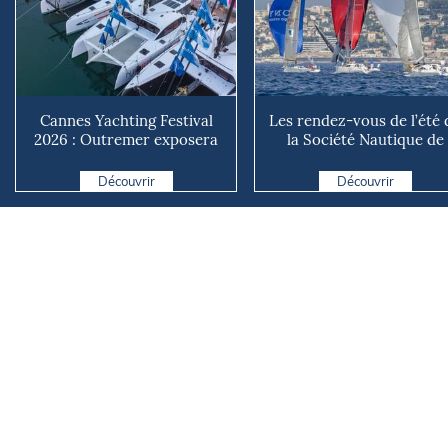
Cannes Yachting Festival
Les rendez-vous de l’été 
2026 : Outremer exposera
la Société Nautique de
deux catamarans taillé...
Marseille
Découvrir
Découvrir