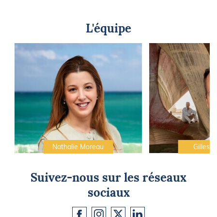
L'équipe
Nathalie Moreau
Gilles C
Suivez-nous sur les réseaux
sociaux