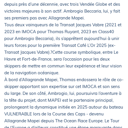
depuis près d’une décennie, avec trois Vendée Globe et des
victoires majeures à son actif. Ambrogio Beccaria, lui, y fait
ses premiers pas avec Allagrande Mapei.
Tous deux vainqueurs de la Transat Jacques Vabre (2021 et
2023 en IMOCA pour Thomas Ruyant, 2023 en Class40
pour Ambrogio Beccaria), ils s’apprêtent aujourd’hui à unir
leurs forces pour la première Transat Café L’Or 2025 (ex-
Transat Jacques Vabre).?Cette course symbolique, entre Le
Havre et Fort-de-France, sera l’occasion pour les deux
skippers de mettre en commun leur expérience et leur vision
de la navigation océanique.
À bord d’Allagrande Mapei, Thomas endossera le rôle de co-
skipper apportant son expertise sur cet IMOCA et son sens
du large. De son côté, Ambrogio, lui, poursuivra l’aventure à
la tête du projet, dont MAPEI est le partenaire principal,
prolongeant la dynamique initiée en 2025 autour du bateau
VULNERABLE lors de la Course des Caps - devenu
Allagrande Mapei depuis The Ocean Race Europe. Le Tour
de l’Europe a d’ailleurs constitué une étape marquante dans