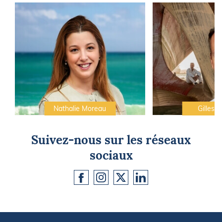
Nathalie Moreau
Gilles C
Suivez-nous sur les réseaux
sociaux