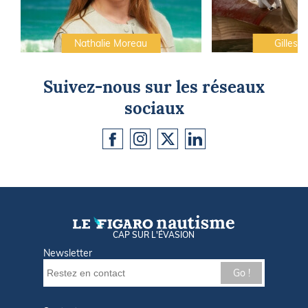
Nathalie Moreau
Gilles C
Suivez-nous sur les réseaux
sociaux
CAP SUR L'ÉVASION
Newsletter
Go !