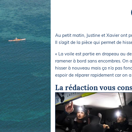
Equipements
LO
Salons
Pê
Economie
Pl
Yachting
Gl
Au petit matin, Justine et Xavier ont p
Il s’agit de la pièce qui permet de his
« La voile est partie en drapeau au de
ramener à bord sans encombres. On a t
hisser à nouveau mais ça n’a pas fonc
espoir de réparer rapidement car on a
La rédaction vous cons