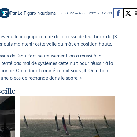
Briefings
ISIRS
Par Le Figaro Nautisme
Lundi 27 octobre 2025 à 17h39
che en mer
FLASH INFO
ongée
isse
révenu leur équipe à terre de la casse de leur hook de J3.
ser puis maintenir cette voile au mât en position haute.
ssus de l’eau, fort heureusement, on a réussi à la
enté pas mal de systèmes cette nuit pour réussir à la
tionné. On a donc terminé la nuit sous J4. On a bon
 une pièce de rechange dans le spare. »
eille