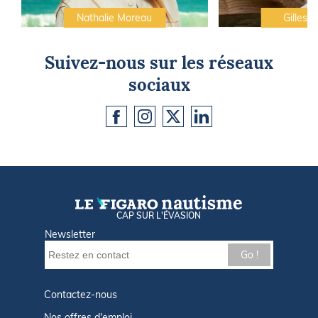
Nathalie Moreau
Gilles C
Suivez-nous sur les réseaux
sociaux
CAP SUR L'ÉVASION
Newsletter
Go !
Contactez-nous
Nos offres d'emploi