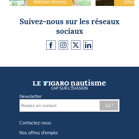
Nathalie Moreau
Gilles C
Suivez-nous sur les réseaux
sociaux
CAP SUR L'ÉVASION
Newsletter
Go !
Contactez-nous
Nos offres d'emploi