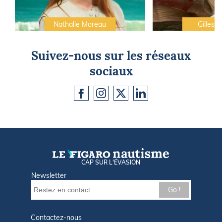
Nathalie Moreau
Gilles C
Suivez-nous sur les réseaux
sociaux
CAP SUR L'ÉVASION
Newsletter
Go !
Contactez-nous