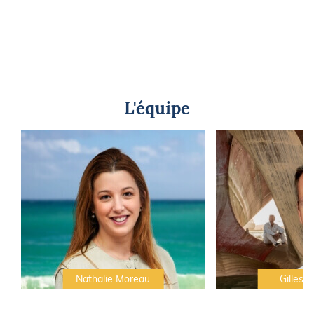
L'équipe
Nathalie Moreau
Gilles C