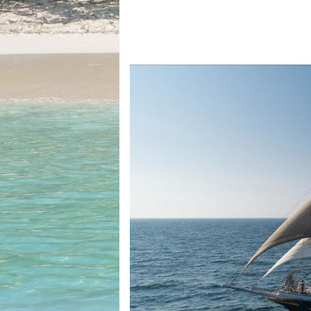
Equipements
LO
Salons
Pê
Economie
Pl
Yachting
Gl