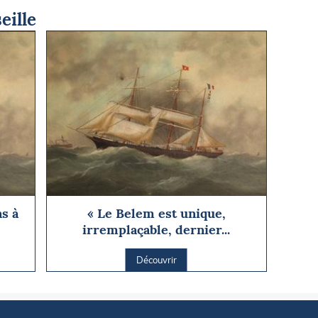
eille
ns à
« Le Belem est unique,
irremplaçable, dernier...
Découvrir