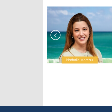
Irwin Sonigo
Nathalie Moreau