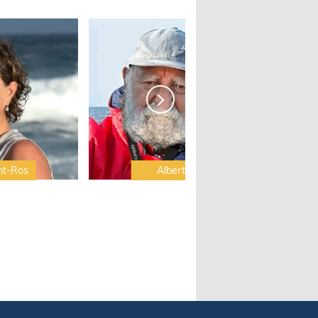
nt-Ros
Albert Brel