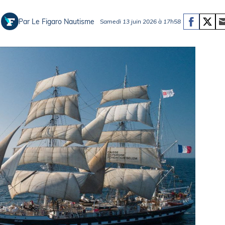
Briefings
ISIRS
Par Le Figaro Nautisme
Samedi 13 juin 2026 à 17h58
che en mer
FLASH INFO
ongée
isse