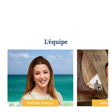
L'équipe
Nathalie Moreau
Gilles C