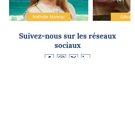
Nathalie Moreau
Gilles C
Suivez-nous sur les réseaux
sociaux
CAP SUR L'ÉVASION
Newsletter
Go !
Contactez-nous