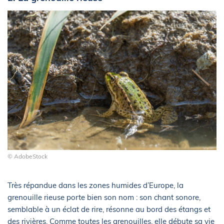
© AdobeStock
Très répandue dans les zones humides d’Europe, la
grenouille rieuse porte bien son nom : son chant sonore,
semblable à un éclat de rire, résonne au bord des étangs et
des rivières. Comme toutes les grenouilles, elle débute sa vie