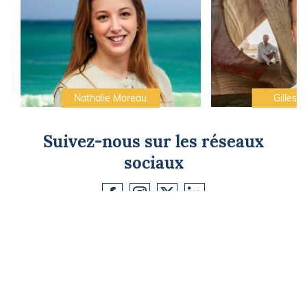
Nathalie Moreau
Gilles C
Suivez-nous sur les réseaux
sociaux
CAP SUR L'ÉVASION