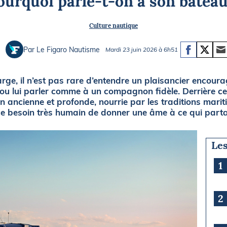
ourquoi parle-t-on à son bateau
Briefings
ISIRS
Culture nautique
che en mer
FLASH INFO
ongée
Par Le Figaro Nautisme
Mardi 23 juin 2026 à 6h51
isse
ge, il n’est pas rare d’entendre un plaisancier encoura
e ou lui parler comme à un compagnon fidèle. Derrière 
 ancienne et profonde, nourrie par les traditions mariti
 ce besoin très humain de donner une âme à ce qui part
Les
1
2