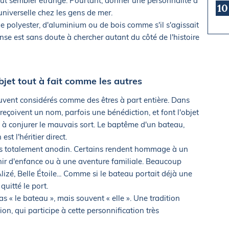
eut sembler étrange. Pourtant, donner une personnalité à
10
niverselle chez les gens de mer.
 polyester, d'aluminium ou de bois comme s'il s'agissait
e est sans doute à chercher autant du côté de l'histoire
jet tout à fait comme les autres
souvent considérés comme des êtres à part entière. Dans
reçoivent un nom, parfois une bénédiction, et font l'objet
ou à conjurer le mauvais sort. Le baptême d'un bateau,
est l'héritier direct.
ais totalement anodin. Certains rendent hommage à un
enir d'enfance ou à une aventure familiale. Beaucoup
lizé, Belle Étoile... Comme si le bateau portait déjà une
uitté le port.
as « le bateau », mais souvent « elle ». Une tradition
ion, qui participe à cette personnification très