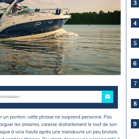
3
4
5
6
7
8
Sur un ponton, cette phrase ne surprend personne. Pas
9
larguer les amarres, caresse distraitement le roof de son
resque à voix haute après une manœuvre un peu brutale.