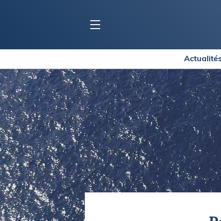
Actualité
BLOC MARINE
C
Ports
Co
Carnets de voyage
Ré
Dossiers de la
rédaction
La
Collection Bloc Marine
Tr
Application Bloc Marine
Ve
Règlementation
Ar
Ro
BATEAUX
Gu
Tr
Voiliers
Am
Bateaux à moteur