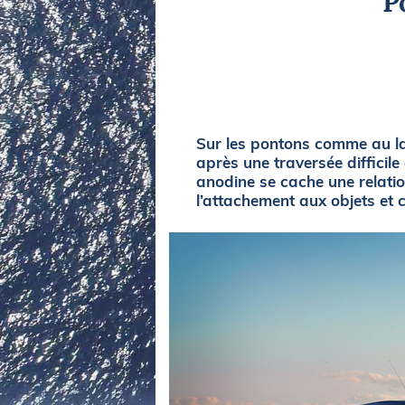
P
Equipements
LO
Salons
Pê
Economie
Pl
Yachting
Gl
Sur les pontons comme au lar
après une traversée difficil
anodine se cache une relation
l’attachement aux objets et