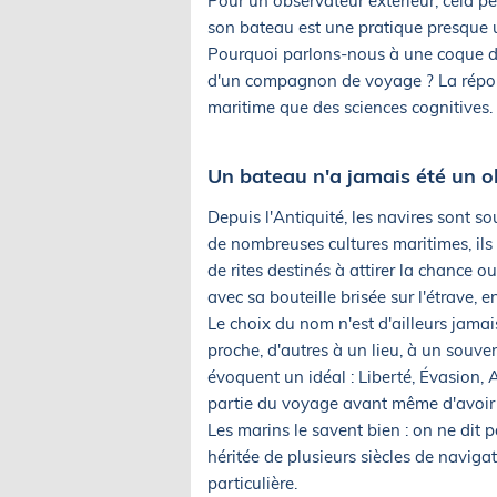
Pour un observateur extérieur, cela p
son bateau est une pratique presque u
Pourquoi parlons-nous à une coque de
d'un compagnon de voyage ? La répons
maritime que des sciences cognitives.
Un bateau n'a jamais été un ob
Depuis l'Antiquité, les navires sont 
de nombreuses cultures maritimes, ils 
de rites destinés à attirer la chance 
avec sa bouteille brisée sur l'étrave, en 
Le choix du nom n'est d'ailleurs jam
proche, d'autres à un lieu, à un souv
évoquent un idéal : Liberté, Évasion, A
partie du voyage avant même d'avoir q
Les marins le savent bien : on ne dit p
héritée de plusieurs siècles de navigat
particulière.