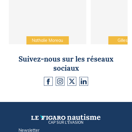
Nathalie Moreau
Gilles C
Suivez-nous sur les réseaux
sociaux
CAP SUR L'ÉVASION
Newsletter