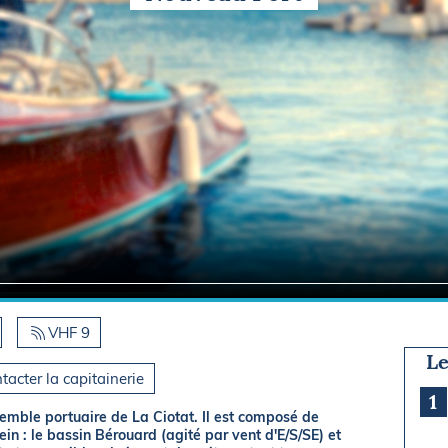
Briefings
ISIRS
che en mer
FLASH INFO
ongée
isse
VHF 9
Le
tacter la capitainerie
1
nsemble portuaire de La Ciotat. Il est composé de
ein : le bassin Bérouard (agité par vent d'E/S/SE) et