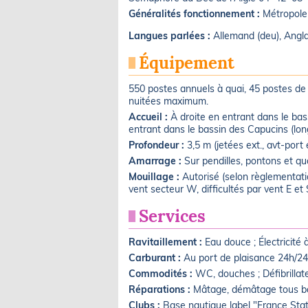
Généralités fonctionnement :
Métropole
Langues parlées :
Allemand (deu), Angla
Équipement
550 postes annuels à quai, 45 postes de 
nuitées maximum.
Accueil :
À droite en entrant dans le ba
entrant dans le bassin des Capucins (long
Profondeur :
3,5 m (jetées ext., avt-port 
Amarrage :
Sur pendilles, pontons et qua
Mouillage :
Autorisé (selon règlementati
vent secteur W, difficultés par vent E et 
Services
Ravitaillement :
Eau douce ; Électricité 
Carburant :
Au port de plaisance 24h/24
Commodités :
WC, douches ; Défibrillat
Réparations :
Mâtage, démâtage tous bate
Clubs :
Base nautique label "France Stat