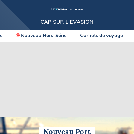
CAP SUR L'ÉVASION
ne
Nouveau Hors-Série
Carnets de voyage
OURSES
MÉTÉO MARINE
urses au large
LIFESTYLE
gates
Shopping
 Solitaire du Figaro Paprec
Culture nautique
ansat Paprec
Gastronomie
ndée Globe
Blogs
kea Ultim Challenge
SERVICES
ute du Rhum - Destination
adeloupe
Nos magazines
ansat Café l'Or
La newsletter
erica's Cup
Nouveau Port
METEO CONSULT Marine