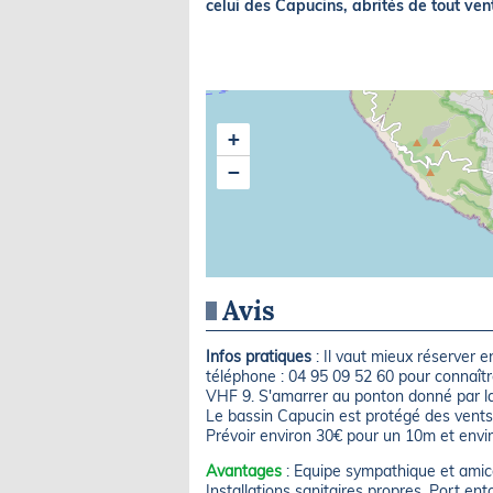
celui des Capucins, abrités de tout vent
+
−
Avis
Infos pratiques
: Il vaut mieux réserver e
téléphone : 04 95 09 52 60 pour connaître 
VHF 9. S'amarrer au ponton donné par la 
Le bassin Capucin est protégé des vents.
Prévoir environ 30€ pour un 10m et enviro
Avantages
: Equipe sympathique et amical
Installations sanitaires propres. Port e