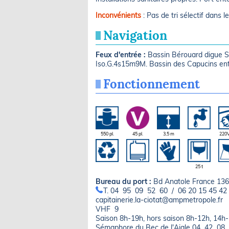
Inconvénients
: Pas de tri sélectif dans 
Navigation
Feux d'entrée :
Bassin Bérouard digue S 
Iso.G.4s15m9M. Bassin des Capucins entr
Fonctionnement
550 pl.
45 pl.
3,5 m
220
25 t
Bureau du port :
Bd Anatole France 13
T. 04 95 09 52 60 / 06 20 15 45 42
capitainerie.la-ciotat@ampmetropole.fr
VHF 9
Saison 8h-19h, hors saison 8h-12h, 14
Sémaphore du Bec de l'Aigle 04 42 08