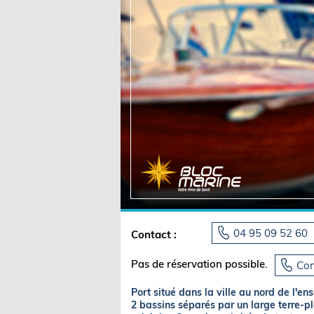
Equipements
LO
Salons
Pê
Economie
Pl
Yachting
Gl
04 95 09 52 60
Contact :
Pas de réservation possible.
Con
Port situé dans la ville au nord de l'e
2 bassins séparés par un large terre-pl