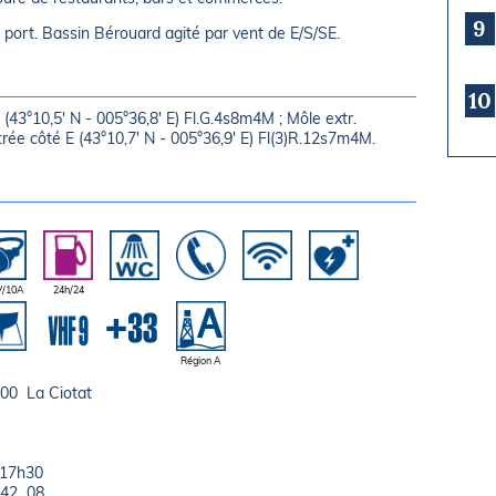
9
le port. Bassin Bérouard agité par vent de E/S/SE.
10
(43°10,5' N - 005°36,8' E) Fl.G.4s8m4M ; Môle extr.
ée côté E (43°10,7' N - 005°36,9' E) Fl(3)R.12s7m4M.
V/10A
24h/24
Région A
600 La Ciotat
h-17h30
 42 08.