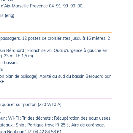
 d'Aix-Marseille Provence 04 91 99 99 00.
is (eng)
passagers, 12 postes de croisiéristes jusqu'à 16 mètres, 2
ssin Bérouard ; Franchise 2h. Quai d'urgence à gauche en
. 23 m, TE 1,5 m).
et bassins).
i.
on plan de balisage). Abrité au sud du bassin Bérouard par
SE.
à quai et sur ponton (220 V/10 A).
.
eur ; Wi-Fi ; Tri des déchets ; Récupération des eaux usées.
aux ; Ship ; Portique travelift 25 t ; Aire de carénage.
ion Nautique" 4*, 04 42 84 58 61.