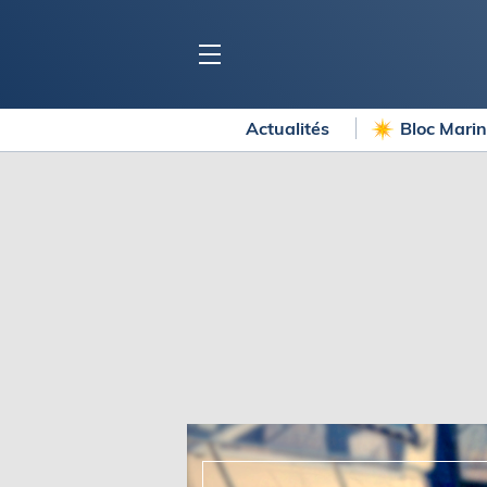
Actualités
Bloc Mari
BLOC MARINE
C
Ports
Co
Carnets de voyage
Ré
Dossiers de la
rédaction
La
Collection Bloc Marine
Tr
Application Bloc Marine
Ve
Règlementation
Ar
Ro
BATEAUX
Gu
Tr
Voiliers
Am
Bateaux à moteur