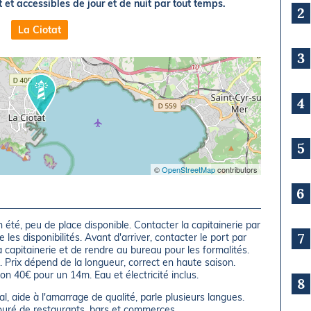
 et accessibles de jour et de nuit par tout temps.
2
La Ciotat
3
4
5
©
OpenStreetMap
contributors
6
n été, peu de place disponible. Contacter la capitainerie par
7
les disponibilités. Avant d'arriver, contacter le port par
capitainerie et de rendre au bureau pour les formalités.
 Prix dépend de la longueur, correct en haute saison.
n 40€ pour un 14m. Eau et électricité inclus.
8
, aide à l'amarrage de qualité, parle plusieurs langues.
ntouré de restaurants, bars et commerces.