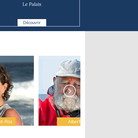
Le Palais
Découvrir
nt-Ros
Albert Brel