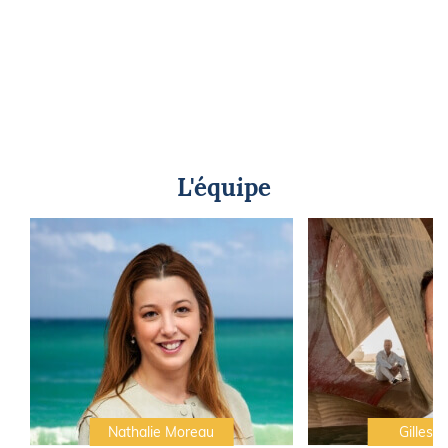
L'équipe
Nathalie Moreau
Gilles C