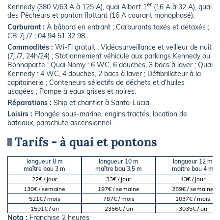
er
Kennedy (380 V/63 A à 125 A), quai Albert 1
(16 A à 32 A), quai
des Pêcheurs et ponton flottant (16 A courant monophasé).
Carburant :
À bâbord en entrant ; Carburants taxés et détaxés ;
CB 7j./7 ; 04 94 51 32 98.
Commodités :
Wi-Fi gratuit ; Vidéosurveillance et veilleur de nuit
(7j./7, 24h/24) ; Stationnement véhicule aux parkings Kennedy ou
Bonnaparte ; Quai Nomy : 6 WC, 6 douches, 3 bacs à laver ; Quai
Kennedy : 4 WC, 4 douches, 2 bacs à laver ; Défibrillateur à la
capitainerie ; Conteneurs sélectifs de déchets et d'huiles
usagées ; Pompe à eaux grises et noires.
Réparations :
Ship et chantier à Santa-Lucia.
Loisirs :
Plongée sous-marine, engins tractés, location de
bateaux, parachute ascensionnel...
Tarifs - à quai et pontons
longueur 8 m
longueur 10 m
longueur 12 m
maître bau 3 m
maître bau 3,5 m
maître bau 4 m
22€ / jour
33€ / jour
43€ / jour
130€ / semaine
197€ / semaine
259€ / semaine
521€ / mois
787€ / mois
1037€ / mois
1591€ / an
2356€ / an
3035€ / an
Nota :
Franchise 2 heures