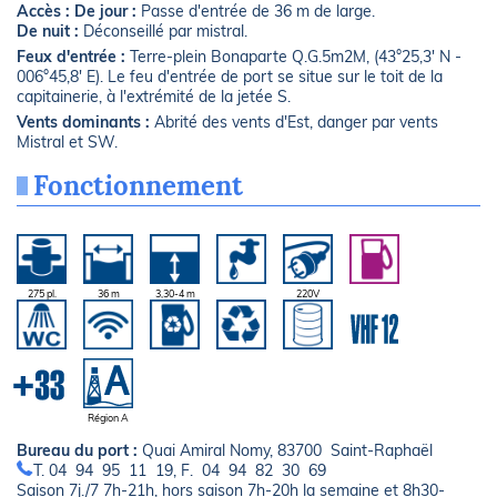
Accès :
De jour :
Passe d'entrée de 36 m de large.
De nuit :
Déconseillé par mistral.
Feux d'entrée :
Terre-plein Bonaparte Q.G.5m2M, (43°25,3' N -
006°45,8' E). Le feu d'entrée de port se situe sur le toit de la
capitainerie, à l'extrémité de la jetée S.
Vents dominants :
Abrité des vents d'Est, danger par vents
Mistral et SW.
Fonctionnement
275 pl.
36 m
3,30-4 m
220V
Région A
Bureau du port :
Quai Amiral Nomy, 83700 Saint-Raphaël
T. 04 94 95 11 19, F. 04 94 82 30 69
Saison 7j./7 7h-21h, hors saison 7h-20h la semaine et 8h30-