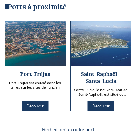
Ports à proximité
Port-Fréjus
Saint-Raphaël -
Santa-Lucia
Port-Fréjus est creusé dans les
terres sur les sites de l'ancien
Santa-Lucia, le nouveau port de
port romain de Forum Julii. Réel
Saint-Raphaël, est situé au
« quartier-port »...
cœur de la Côte d'Azur. Il est
composé de 2 bassins :...
Découvrir
Découvrir
Rechercher un autre port