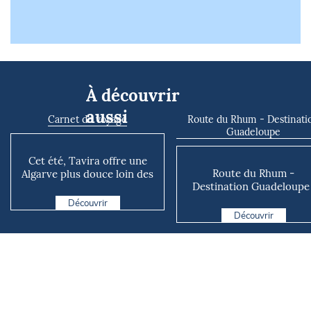
À découvrir
aussi
Carnet de voyage
Route du Rhum - Destinati
Guadeloupe
Cet été, Tavira offre une
Route du Rhum -
Algarve plus douce loin des
Destination Guadeloupe 
foules de Faro
Kieran Le Borgne redon
Découvrir
vie à ...
Découvrir